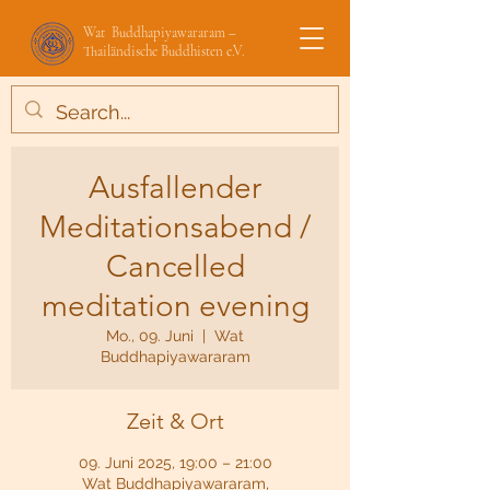
Wat Buddhapiyawararam –
Thailändische Buddhisten e.V.
Ausfallender
Meditationsabend /
Cancelled
meditation evening
Mo., 09. Juni
  |  
Wat
Buddhapiyawararam
Zeit & Ort
09. Juni 2025, 19:00 – 21:00
Wat Buddhapiyawararam,