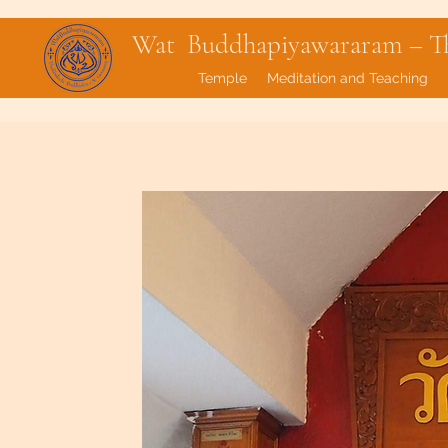
Wat Buddhapiyawararam – Tha
Temple
Meditation and Teaching