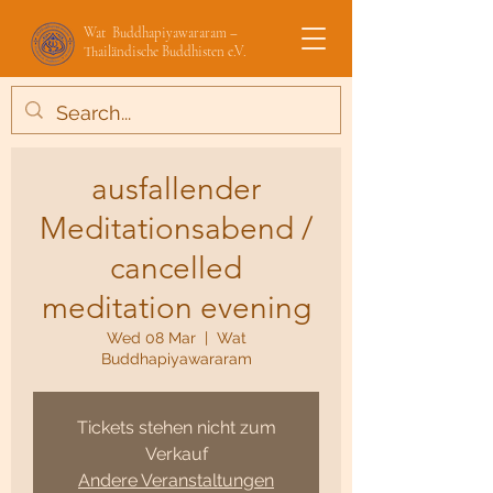
Wat Buddhapiyawararam –
Thailändische Buddhisten e.V.
ausfallender
Meditationsabend /
cancelled
meditation evening
Wed 08 Mar
  |  
Wat
Buddhapiyawararam
Tickets stehen nicht zum
Verkauf
Andere Veranstaltungen