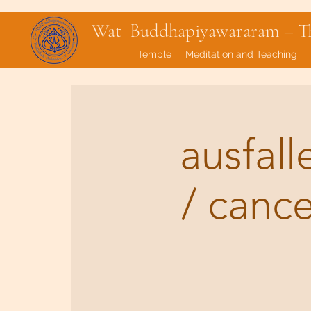
Wat Buddhapiyawararam – Tha
Temple
Meditation and Teaching
ausfal
/ canc