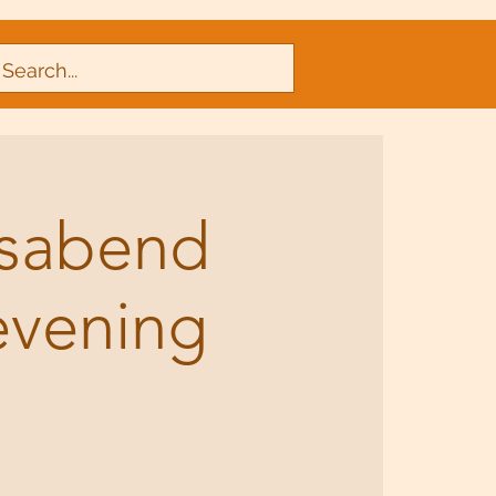
nsabend
evening