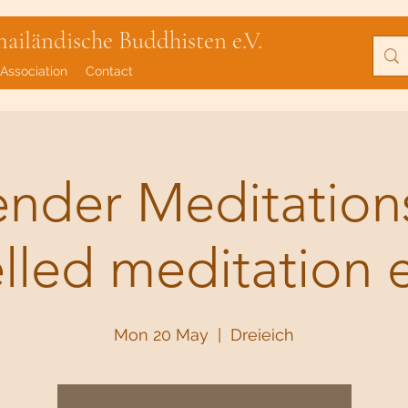
iländische Buddhisten e.V.
Association
Contact
lender Meditatio
elled meditation 
Mon 20 May
  |  
Dreieich