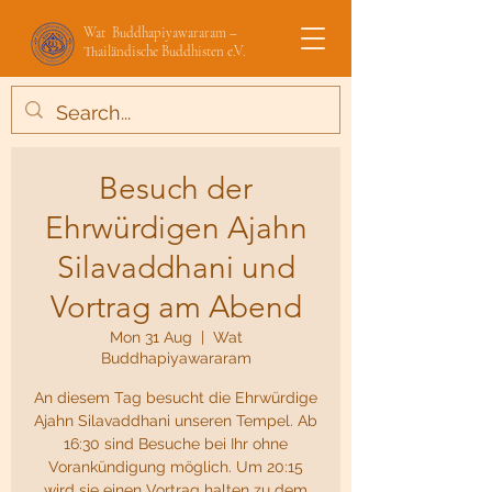
Wat Buddhapiyawararam –
Thailändische Buddhisten e.V.
Besuch der
Ehrwürdigen Ajahn
Silavaddhani und
Vortrag am Abend
Mon 31 Aug
  |  
Wat
Buddhapiyawararam
An diesem Tag besucht die Ehrwürdige
Ajahn Silavaddhani unseren Tempel. Ab
16:30 sind Besuche bei Ihr ohne
Vorankündigung möglich. Um 20:15
wird sie einen Vortrag halten zu dem