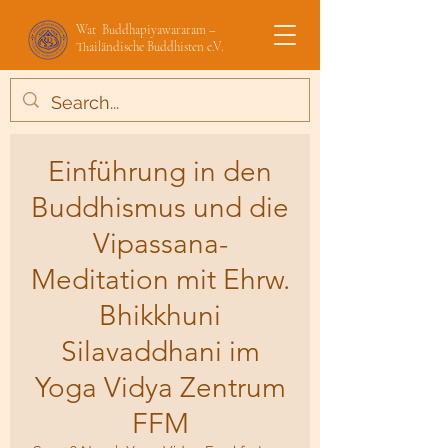
Wat Buddhapiyawararam –
Thailändische Buddhisten e.V.
Einführung in den
Buddhismus und die
Vipassana-
Meditation mit Ehrw.
Bhikkhuni
Silavaddhani im
Yoga Vidya Zentrum
FFM