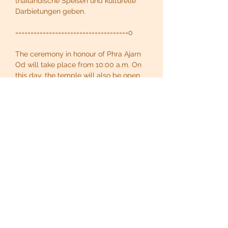
thailändische Speisen und kulturelle 
Darbietungen geben. 
=====================================0
The ceremony in honour of Phra Ajarn 
Od will take place from 10:00 a.m. On 
this day, the temple will also be open 
to guests and there will be Thai food 
and cultural performances.
Share this event