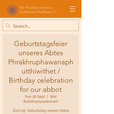
Wat Buddhapiyawararam –
Thailändische Buddhisten e.V.
Geburtstagsfeier
unseres Abtes
Phrakhruphawanaph
utthiwithet /
Birthday celebration
for our abbot
Sun 28 Sept
  |  
Wat
Buddhapiyawararam
Zum 55. Geburtstag unsere Abtes