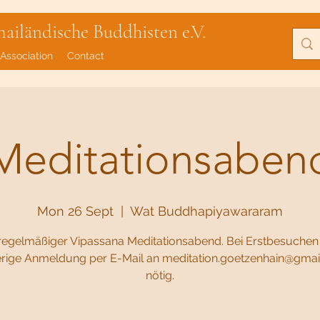
iländische Buddhisten e.V.
Association
Contact
Meditationsaben
Mon 26 Sept
  |  
Wat Buddhapiyawararam
regelmäßiger Vipassana Meditationsabend. Bei Erstbesuchen i
rige Anmeldung per E-Mail an meditation.goetzenhain@gma
nötig.