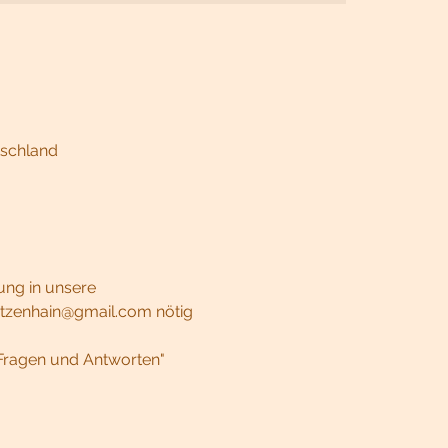
tschland
ung in unsere 
etzenhain@gmail.com nötig 
"Fragen und Antworten" 