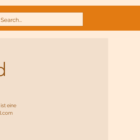
d
st eine
il.com