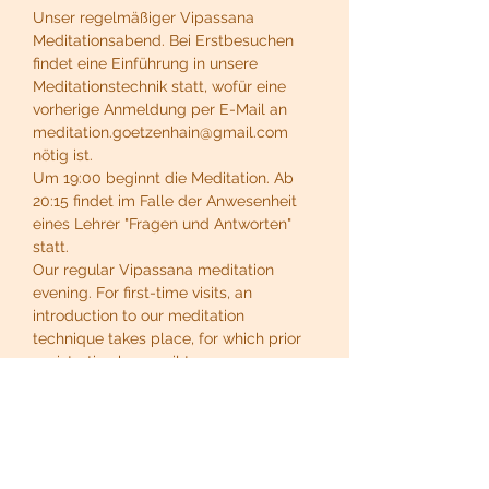
Unser regelmäßiger Vipassana 
Meditationsabend. Bei Erstbesuchen 
findet eine Einführung in unsere 
Meditationstechnik statt, wofür eine 
vorherige Anmeldung per E-Mail an 
meditation.goetzenhain@gmail.com 
nötig ist.
Um 19:00 beginnt die Meditation. Ab 
20:15 findet im Falle der Anwesenheit 
eines Lehrer "Fragen und Antworten" 
statt.
Our regular Vipassana meditation 
evening. For first-time visits, an 
introduction to our meditation 
technique takes place, for which prior 
registration by email to 
meditation.goetzenhain@gmail.com is 
necessary.
At 19:00 the meditation begins. From 
20:15, if a teacher is present, there will 
be "questions and answers".