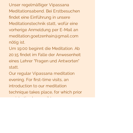
Unser regelmäßiger Vipassana 
Meditationsabend. Bei Erstbesuchen 
findet eine Einführung in unsere 
Meditationstechnik statt, wofür eine 
vorherige Anmeldung per E-Mail an 
meditation.goetzenhain@gmail.com 
nötig ist.
Um 19:00 beginnt die Meditation. Ab 
20:15 findet im Falle der Anwesenheit 
eines Lehrer "Fragen und Antworten" 
statt.
Our regular Vipassana meditation 
evening. For first-time visits, an 
introduction to our meditation 
technique takes place, for which prior 
registration by email to 
meditation.goetzenhain@gmail.com is 
necessary.
At 19:00 the meditation begins. From 
20:15, if a teacher is present, there will 
be "questions and answers".