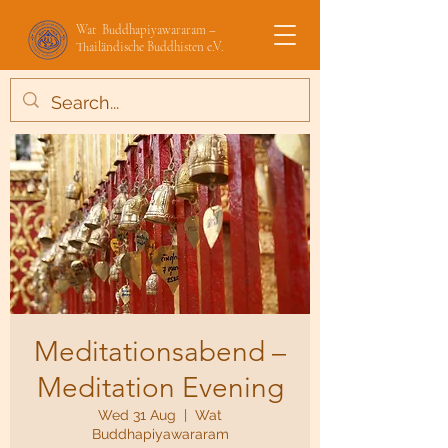
Wat Buddhapiyawararam –
Thailändische Buddhisten e.V.
Meditationsabend –
Meditation Evening
Wed 31 Aug
  |  
Wat
Buddhapiyawararam