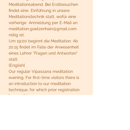
Meditationsabend. Bei Erstbesuchen 
findet eine  Einführung in unsere 
Meditationstechnik statt, wofür eine 
vorherige  Anmeldung per E-Mail an 
meditation.goetzenhain@gmail.com 
nötig ist.
Um 19:00 beginnt die Meditation. Ab 
20:15 findet im Falle der Anwesenheit 
eines Lehrer "Fragen und Antworten" 
statt.
[English]
Our regular Vipassana meditation 
evening. For first-time visitors there is 
an introduction to our meditation 
technique, for which prior registration 
by email to 
meditation.goetzenhain@gmail.com is 
necessary.
At 19:00 the meditation begins. From 
20:15, if a teacher is present, there is a 
"question and answer" session.