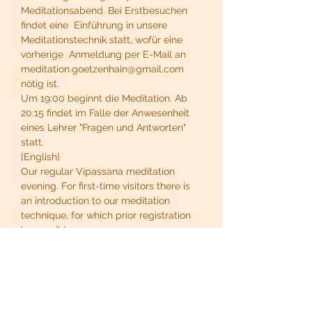
Meditationsabend. Bei Erstbesuchen 
findet eine  Einführung in unsere 
Meditationstechnik statt, wofür eine 
vorherige  Anmeldung per E-Mail an 
meditation.goetzenhain@gmail.com 
nötig ist.
Um 19:00 beginnt die Meditation. Ab 
20:15 findet im Falle der Anwesenheit 
eines Lehrer "Fragen und Antworten" 
statt.
[English]
Our regular Vipassana meditation 
evening. For first-time visitors there is 
an introduction to our meditation 
technique, for which prior registration 
by email to 
meditation.goetzenhain@gmail.com is 
necessary.
At 19:00 the meditation begins. From 
20:15, if a teacher is present, there is a 
"question and answer" session.