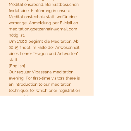
Meditationsabend. Bei Erstbesuchen 
findet eine  Einführung in unsere 
Meditationstechnik statt, wofür eine 
vorherige  Anmeldung per E-Mail an 
meditation.goetzenhain@gmail.com 
nötig ist.
Um 19:00 beginnt die Meditation. Ab 
20:15 findet im Falle der Anwesenheit 
eines Lehrer "Fragen und Antworten" 
statt.
[English]
Our regular Vipassana meditation 
evening. For first-time visitors there is 
an introduction to our meditation 
technique, for which prior registration 
by email to 
meditation.goetzenhain@gmail.com is 
necessary.
At 19:00 the meditation begins. From 
20:15, if a teacher is present, there is a 
"question and answer" session.