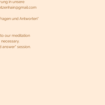
rung in unsere 
goetzenhain@gmail.com 
"Fragen und Antworten" 
 to our meditation 
s necessary.
nd answer" session.