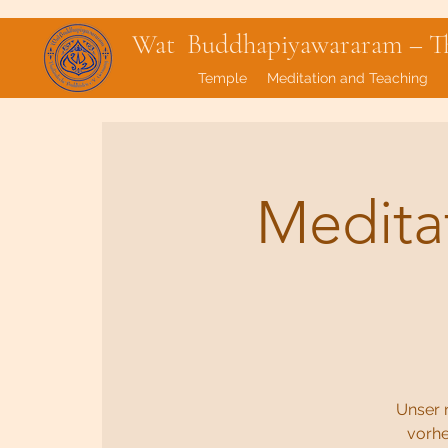
Wat Buddhapiyawararam – Tha
Temple
Meditation and Teaching
Medita
Unser 
vorhe