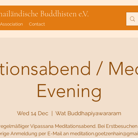
iländische Buddhisten e.V.
Association
Contact
tionsabend / Med
Evening
Wed 14 Dec
  |  
Wat Buddhapiyawararam
regelmäßiger Vipassana Meditationsabend. Bei Erstbesuchen i
rige Anmeldung per E-Mail an meditation.goetzenhain@gma