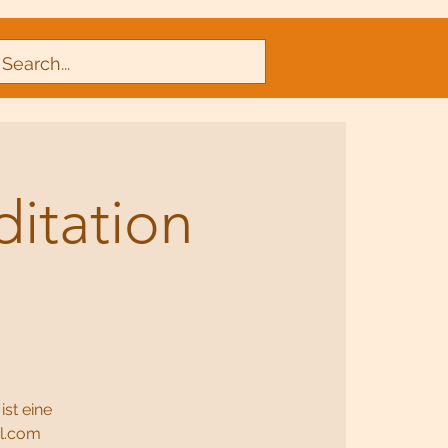
itation
st eine
il.com