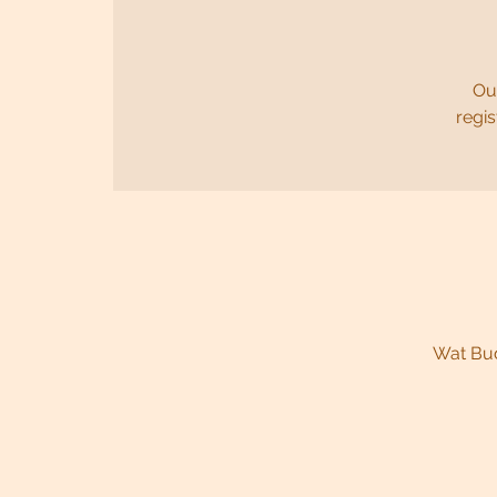
Our
regis
Wat Bud