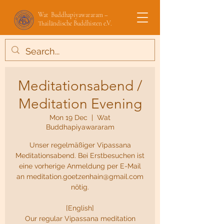
Wat Buddhapiyawararam –
Thailändische Buddhisten e.V.
Meditationsabend /
Meditation Evening
Mon 19 Dec
  |  
Wat
Buddhapiyawararam
Unser regelmäßiger Vipassana
Meditationsabend. Bei Erstbesuchen ist
eine vorherige Anmeldung per E-Mail
an meditation.goetzenhain@gmail.com
nötig.
[English]
Our regular Vipassana meditation