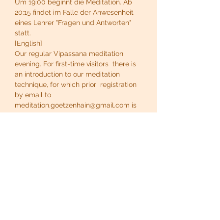
Um 19:00 beginnt die Meditation. Ab 
20:15 findet im Falle der Anwesenheit 
eines Lehrer "Fragen und Antworten" 
statt.
[English]
Our regular Vipassana meditation 
evening. For first-time visitors  there is 
an introduction to our meditation 
technique, for which prior  registration 
by email to 
meditation.goetzenhain@gmail.com is 
necessary.
At 19:00 the meditation begins. From 
20:15, if a teacher is present, there is a 
"question and answer" session.
Share this event