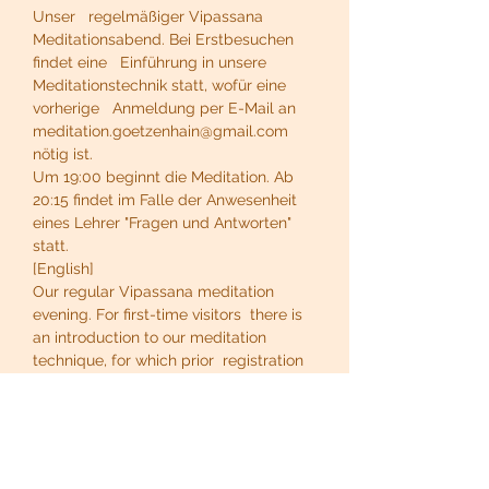
Unser   regelmäßiger Vipassana 
Meditationsabend. Bei Erstbesuchen 
findet eine   Einführung in unsere 
Meditationstechnik statt, wofür eine 
vorherige   Anmeldung per E-Mail an 
meditation.goetzenhain@gmail.com 
nötig ist.
Um 19:00 beginnt die Meditation. Ab 
20:15 findet im Falle der Anwesenheit 
eines Lehrer "Fragen und Antworten" 
statt.
[English]
Our regular Vipassana meditation 
evening. For first-time visitors  there is 
an introduction to our meditation 
technique, for which prior  registration 
by email to 
meditation.goetzenhain@gmail.com is 
necessary.
At 19:00 the meditation begins. From 
20:15, if a teacher is present, there is a 