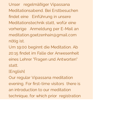
Unser   regelmäßiger Vipassana 
Meditationsabend. Bei Erstbesuchen 
findet eine   Einführung in unsere 
Meditationstechnik statt, wofür eine 
vorherige   Anmeldung per E-Mail an 
meditation.goetzenhain@gmail.com 
nötig ist.
Um 19:00 beginnt die Meditation. Ab 
20:15 findet im Falle der Anwesenheit 
eines Lehrer "Fragen und Antworten" 
statt.
[English]
Our regular Vipassana meditation 
evening. For first-time visitors  there is 
an introduction to our meditation 
technique, for which prior  registration 
by email to 
meditation.goetzenhain@gmail.com is 
necessary.
At 19:00 the meditation begins. From 
20:15, if a teacher is present, there is a 