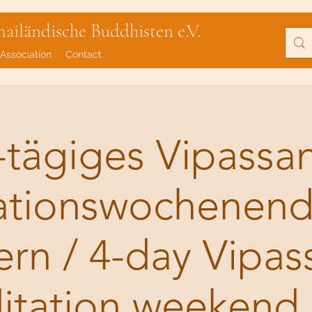
iländische Buddhisten e.V.
Association
Contact
-tägiges Vipassa
ationswochenend
ern / 4-day Vipas
itation weekend 