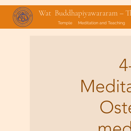
Wat Buddhapiyawararam – Tha
Temple
Meditation and Teaching
4
Medit
Ost
med