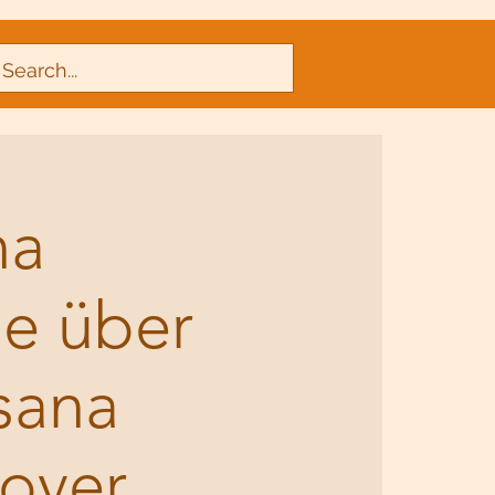
na
e über
sana
over