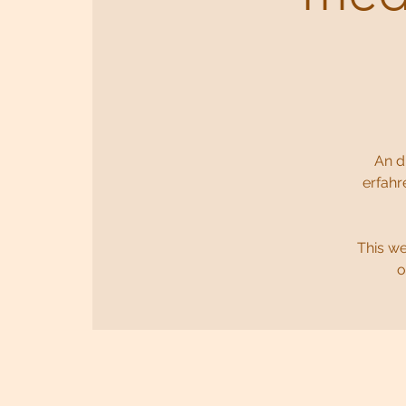
An d
erfahr
This w
o