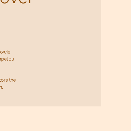
sowie
mpel zu
ors the
n.