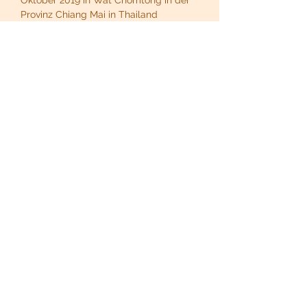
Oktober 2019 in Wat Chomtong in der 
Provinz Chiang Mai in Thailand 
erhalten. Er steht derzeit als Vipassanā 
Lehrer an dem thailändisch-
buddhistischen Tempel Wat 
Buddhapiyawararam in Dreieich-
Götzenhain für die westlichen 
Meditierenden zur Verfügung.
Mehr >
Diese Veranstaltung teilen