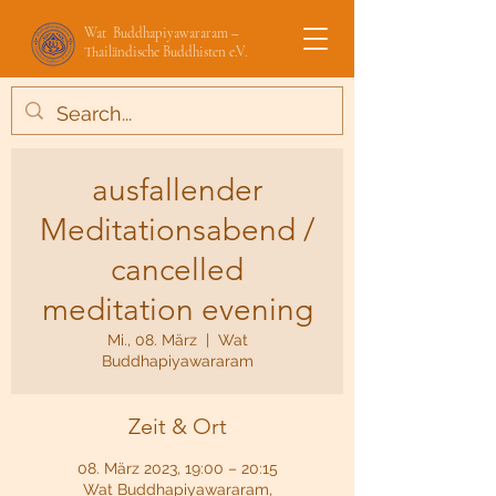
Wat Buddhapiyawararam –
Thailändische Buddhisten e.V.
ausfallender
Meditationsabend /
cancelled
meditation evening
Mi., 08. März
  |  
Wat
Buddhapiyawararam
Zeit & Ort
08. März 2023, 19:00 – 20:15
Wat Buddhapiyawararam,