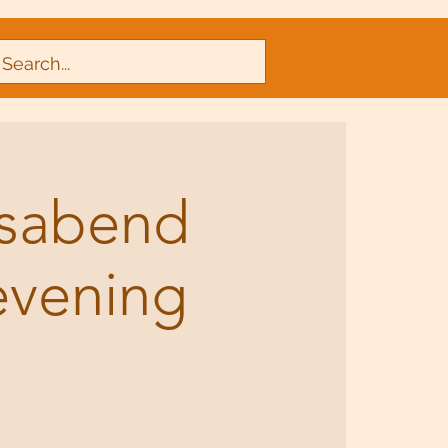
nsabend
evening