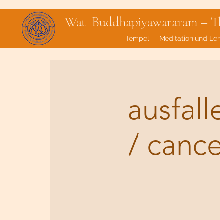
Wat Buddhapiyawararam – Tha
Tempel
Meditation und Le
ausfal
/ canc