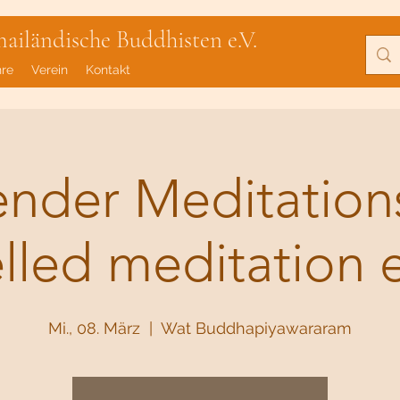
iländische Buddhisten e.V.
hre
Verein
Kontakt
lender Meditatio
elled meditation 
Mi., 08. März
  |  
Wat Buddhapiyawararam