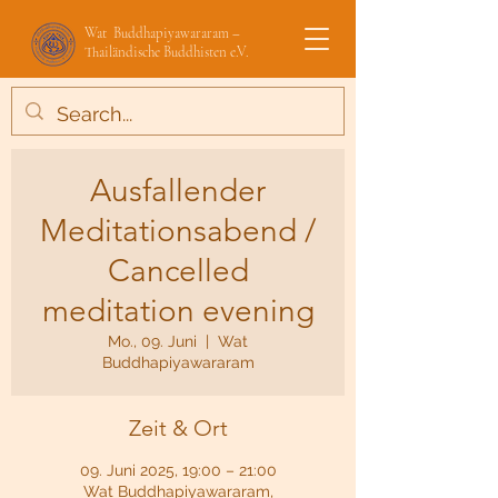
Wat Buddhapiyawararam –
Thailändische Buddhisten e.V.
Ausfallender
Meditationsabend /
Cancelled
meditation evening
Mo., 09. Juni
  |  
Wat
Buddhapiyawararam
Zeit & Ort
09. Juni 2025, 19:00 – 21:00
Wat Buddhapiyawararam,