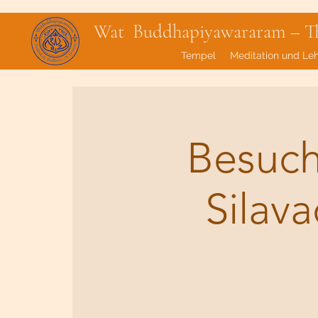
Wat Buddhapiyawararam – Tha
Tempel
Meditation und Le
Besuch
Silav