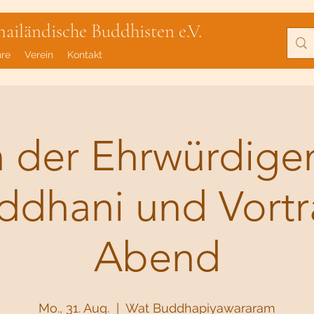
iländische Buddhisten e.V.
hre
Verein
Kontakt
 der Ehrwürdige
addhani und Vort
Abend
Mo., 31. Aug.
  |  
Wat Buddhapiyawararam