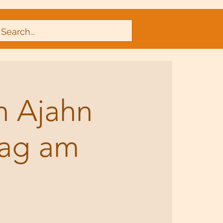
n Ajahn
rag am