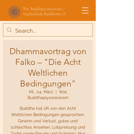
Wat Buddhapiyawararam –
Thailändische Buddhisten e.V.
Dhammavortrag von
Falko – "Die Acht
Weltlichen
Bedingungen"
Mi., 04. März
  |  
Wat
Buddhapiyawararam
Buddha hat oft von den Acht
Weltlichen Bedingungen gesprochen:
Gewinn und Verlust, gutes und
schlechtes Ansehen, Lobpreisung und
Tadel sowie Freude und Schmerz. Nur