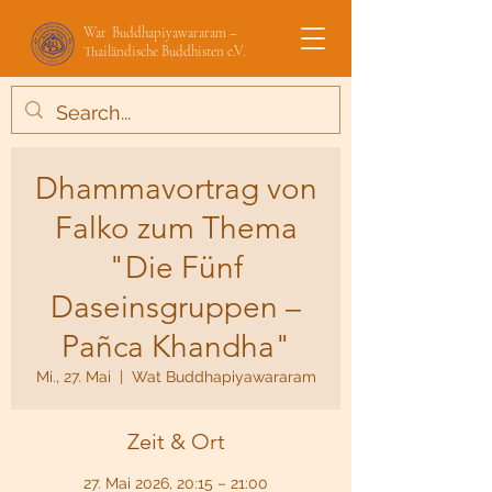
Wat Buddhapiyawararam –
Thailändische Buddhisten e.V.
Dhammavortrag von
Falko zum Thema
"Die Fünf
Daseinsgruppen –
Pañca Khandha"
Mi., 27. Mai
  |  
Wat Buddhapiyawararam
Zeit & Ort
27. Mai 2026, 20:15 – 21:00