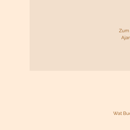
Zum 
Aja
Wat Bud