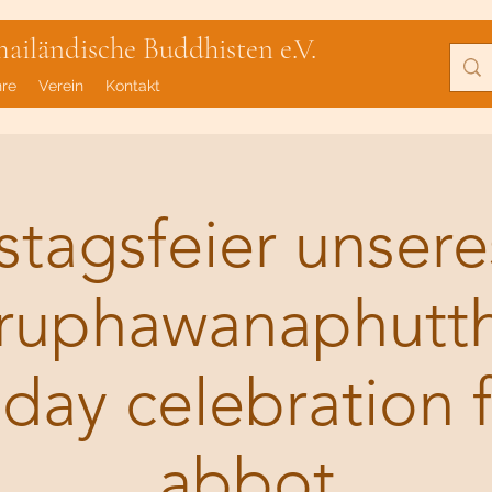
iländische Buddhisten e.V.
hre
Verein
Kontakt
tagsfeier unsere
ruphawanaphutth
hday celebration 
abbot