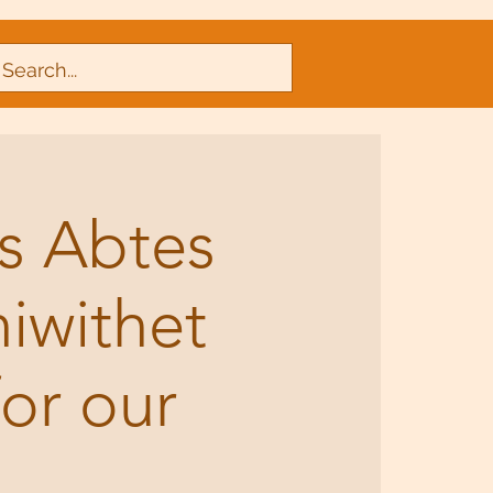
s Abtes
iwithet
for our