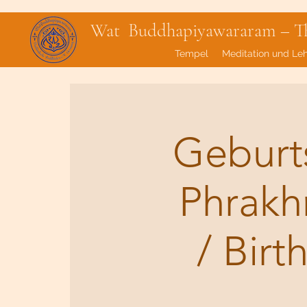
Wat Buddhapiyawararam – Tha
Tempel
Meditation und Le
Geburts
Phrakh
/ Birt