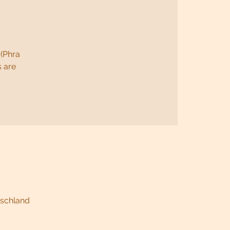
(Phra
 are
tschland