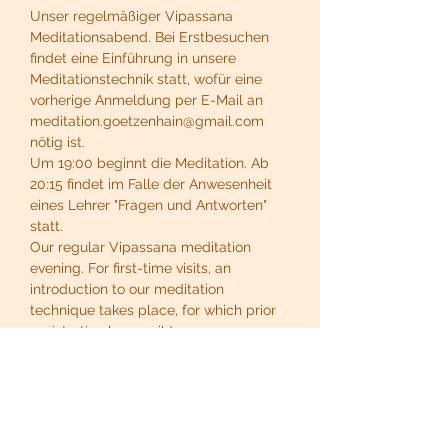
Unser regelmäßiger Vipassana 
Meditationsabend. Bei Erstbesuchen 
findet eine Einführung in unsere 
Meditationstechnik statt, wofür eine 
vorherige Anmeldung per E-Mail an 
meditation.goetzenhain@gmail.com 
nötig ist.
Um 19:00 beginnt die Meditation. Ab 
20:15 findet im Falle der Anwesenheit 
eines Lehrer "Fragen und Antworten" 
statt.
Our regular Vipassana meditation 
evening. For first-time visits, an 
introduction to our meditation 
technique takes place, for which prior 
registration by email to 
meditation.goetzenhain@gmail.com is 
necessary.
At 19:00 the meditation begins. From 
20:15, if a teacher is present, there will 
be "questions and answers".