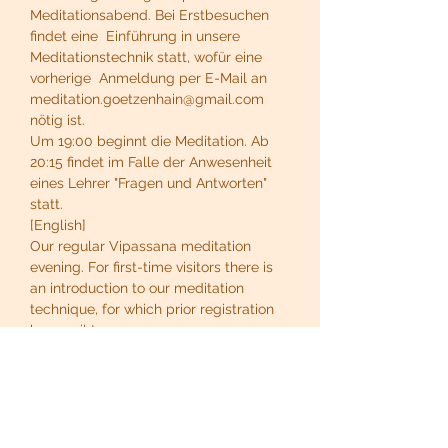
Meditationsabend. Bei Erstbesuchen 
findet eine  Einführung in unsere 
Meditationstechnik statt, wofür eine 
vorherige  Anmeldung per E-Mail an 
meditation.goetzenhain@gmail.com 
nötig ist.
Um 19:00 beginnt die Meditation. Ab 
20:15 findet im Falle der Anwesenheit 
eines Lehrer "Fragen und Antworten" 
statt.
[English]
Our regular Vipassana meditation 
evening. For first-time visitors there is 
an introduction to our meditation 
technique, for which prior registration 
by email to 
meditation.goetzenhain@gmail.com is 
necessary.
At 19:00 the meditation begins. From 
20:15, if a teacher is present, there is a 
"question and answer" session.