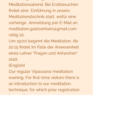
Meditationsabend. Bei Erstbesuchen 
findet eine  Einführung in unsere 
Meditationstechnik statt, wofür eine 
vorherige  Anmeldung per E-Mail an 
meditation.goetzenhain@gmail.com 
nötig ist.
Um 19:00 beginnt die Meditation. Ab 
20:15 findet im Falle der Anwesenheit 
eines Lehrer "Fragen und Antworten" 
statt.
[English]
Our regular Vipassana meditation 
evening. For first-time visitors there is 
an introduction to our meditation 
technique, for which prior registration 
by email to 
meditation.goetzenhain@gmail.com is 
necessary.
At 19:00 the meditation begins. From 
20:15, if a teacher is present, there is a 
"question and answer" session.