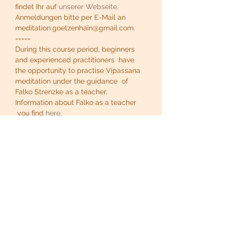
findet Ihr auf 
unserer Webseite
. 
Anmeldungen bitte per E-Mail an 
meditation.goetzenhain@gmail.com.
=====
During this course period, beginners 
and experienced practitioners  have 
the opportunity to practise Vipassana 
meditation under the guidance  of 
Falko Strenzke as a teacher. 
Information about Falko as a teacher 
 you find 
here
.
Arrival is possible on Thursday evening 
by prior arrangement. 
Mehr >
Diese Veranstaltung teilen